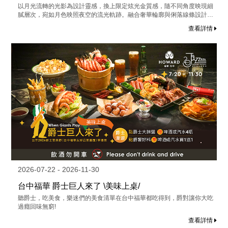
以月光流轉的光影為設計靈感，換上限定炫光金質感，隨不同角度映現細
膩層次，宛如月色映照夜空的流光軌跡。融合奢華輪廓與俐落線條設計，
讓每一次開啟，都成為收藏月光的儀式。
查看詳情
2026-07-22 - 2026-11-30
台中福華 爵士巨人來了 \美味上桌/
聽爵士，吃美食，樂迷們的美食清單在台中福華都吃得到，爵對讓你大吃
過癮回味無窮!
查看詳情