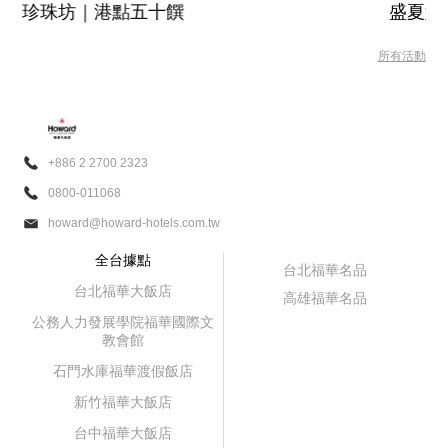
珍珠坊｜港點五十饌
盛夏嬌
所有活動
+886 2 2700 2323
0800-011068
howard@howard-hotels.com.tw
全台據點
台北福華名品
台北福華大飯店
高雄福華名品
公務人力發展學院福華國際文
教會館
石門水庫福華渡假飯店
新竹福華大飯店
台中福華大飯店