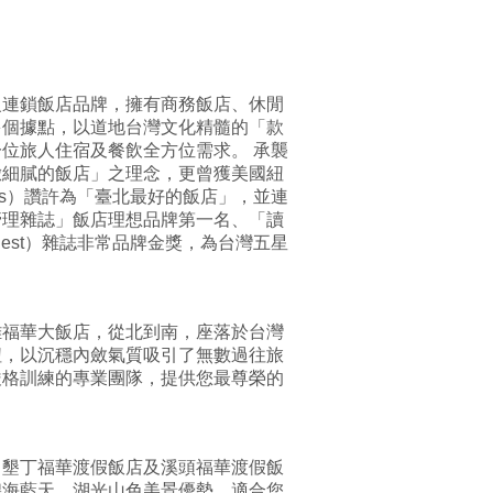
級連鎖飯店品牌，擁有商務飯店、休閒
多個據點，以道地台灣文化精髓的「款
位旅人住宿及餐飲全方位需求。 承襲
緻細膩的飯店」之理念，更曾獲美國紐
Times）讚許為「臺北最好的飯店」，並連
管理雜誌」飯店理想品牌第一名、「讀
 Digest）雜誌非常品牌金獎，為台灣五星
雄福華大飯店，從北到南，座落於台灣
紐，以沉穩內斂氣質吸引了無數過往旅
嚴格訓練的專業團隊，提供您最尊榮的
、墾丁福華渡假飯店及溪頭福華渡假飯
碧海藍天、湖光山色美景優勢，適合您