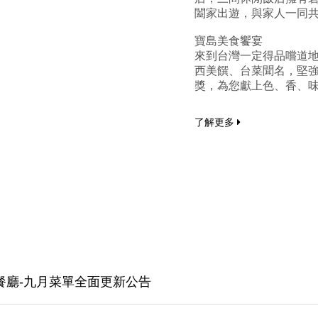
闔家出遊，與家人一同
寶島美食饗宴
來到台灣一定得品嚐道
西美饌、台菜聞名，堅
獎，為您獻上色、香、
了解更多
餐廳-九月菜單全面更新公告