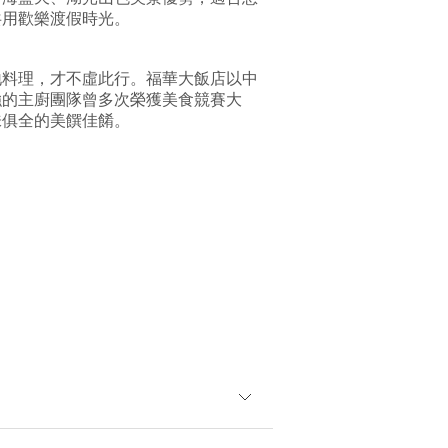
共用歡樂渡假時光。
地料理，才不虛此行。福華大飯店以中
強的主廚團隊曾多次榮獲美食競賽大
味俱全的美饌佳餚。