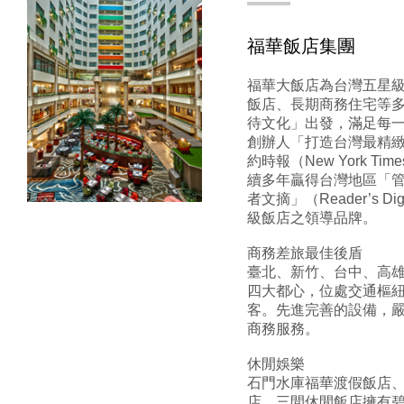
福華飯店集團
福華大飯店為台灣五星
飯店、長期商務住宅等
待文化」出發，滿足每一
創辦人「打造台灣最精
約時報（New York 
續多年贏得台灣地區「
者文摘」（Reader’s
級飯店之領導品牌。
商務差旅最佳後盾
臺北、新竹、台中、高
四大都心，位處交通樞
客。先進完善的設備，
商務服務。
休閒娛樂
石門水庫福華渡假飯店
店，三間休閒飯店擁有