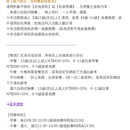
✪
【週六限定｜自助餐超值驚喜】
適用對象不限於【在地居民】或【長者專屬】，凡用餐之旅客均享：
．每週六自助式晚餐：「兩人同行，一人半價」優惠
※本活動限成人【滿12歲(含)以上】適用。孩童【6歲~11歲】為優惠價，故
不適用於此專案，恕無法列入活動人數計算
※本活動需加收原價一成服務費。(若為房客可免收服務費)
※本活動不得與其他優惠合併使用。
------------------------------------------------------------
【餐價】此為現場原價，將會依上述優惠進行折扣
．早餐：12歲(含)以上成人NT$420+10%、6~11歲兒童早餐
NT$280+10%、0~5歲孩童免費
．午餐：午餐商業套餐型式，菜單請至官網或下方連結參考
．平日晚餐：「匠心美饌．合菜套餐」(同一泊二食菜單)，菜單請至官網或
下方連結參考
．週六自助式晚餐：12歲(含)以上成人NT$900+10%、6~11歲兒童
NT$500+10%、0~5歲孩童免費
➜
菜單瀏覽
【用餐時段】
．早餐：每日06:30~10:00 (最後收餐時間為10:00)
．午餐：週六、週日11:30~14:00 (最後點餐時間為13:30)