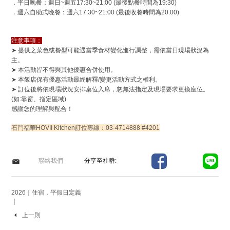
．平日晚餐：週日~週五17:30~21:00 (最後點餐時間為19:30)
．週六自助式晚餐：週六17:30~21:00 (最後收餐時間為20:00)
注意事項：
➤ 提供之菜色或餐型可能遇當季食材變化進行調整，需依當日現場狀況為
主。
➤ 本活動皆不得與其他優惠合併使用。
➤
本飯店保有優惠活動最終解釋/變更活動方式之權利。
➤ 訂位後將依現場狀況安排桌位入席，恕無法指定及現場要求更換座位。
(如:靠窗、指定區域)
感謝您的理解與配合！
石門福華HOVII Kitchen訂位專線：03-4714888 #4201
聯絡我們
分享至社群:
2026｜住宿．平假日定義
｜
上一則