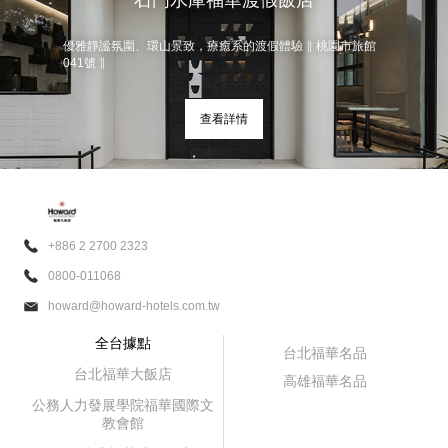
石門水庫福華渡假飯店
優雅靜謐氛圍、環山景致，療癒系的渡假體驗 ∥ 桃園市旅館
041號 ∥
查看詳情
+886 2 2700 2323
0800-011068
howard@howard-hotels.com.tw
全台據點
台北福華名品
台北福華大飯店
高雄福華名品
公務人力發展學院福華國際文
教會館