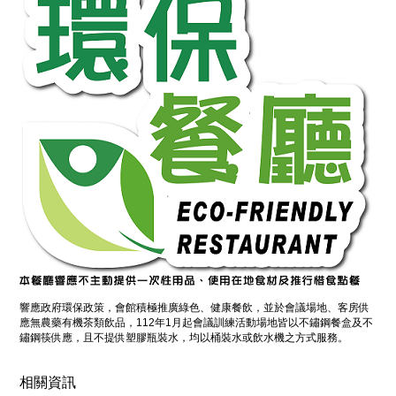
響應政府環保政策，會館積極推廣綠色、健康餐飲，並於會議場地、客房供
應無農藥有機茶類飲品，112年1月起會議訓練活動場地皆以不鏽鋼餐盒及不
鏽鋼筷供應，且不提供塑膠瓶裝水，均以桶裝水或飲水機之方式服務。
相關資訊