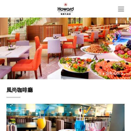
首頁
珍饈美饌
風尚咖啡廳