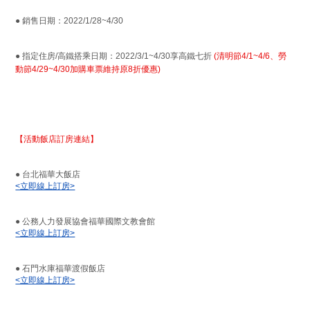
● 銷售日期：2022/1/28~4/30
● 指定住房/高鐵搭乘日期：2022/3/1~4/30享高鐵七折
(清明節4/1~4/6、勞
動節4/29~4/30加購車票維持原8折優惠)
【活動飯店訂房連結】
● 台北福華大飯店
<立即線上訂房>
● 公務人力發展協會福華國際文教會館
<立即線上訂房>
● 石門水庫福華渡假飯店
<立即線上訂房>