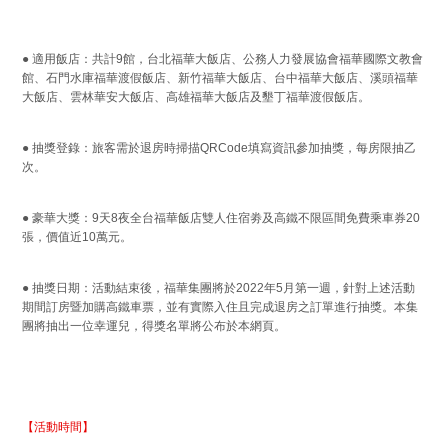
● 適用飯店：共計9館，台北福華大飯店、公務人力發展協會福華國際文教會
館、石門水庫福華渡假飯店、新竹福華大飯店、台中福華大飯店、溪頭福華
大飯店、雲林華安大飯店、高雄福華大飯店及墾丁福華渡假飯店。
● 抽獎登錄：旅客需於退房時掃描QRCode填寫資訊參加抽獎，每房限抽乙
次。
● 豪華大獎：9天8夜全台福華飯店雙人住宿劵及高鐵不限區間免費乘車券20
張，價值近10萬元。
● 抽獎日期：活動結束後，福華集團將於2022年5月第一週，針對上述活動
期間訂房暨加購高鐵車票，並有實際入住且完成退房之訂單進行抽獎。本集
團將抽出一位幸運兒，得獎名單將公布於本網頁。
【活動時間】