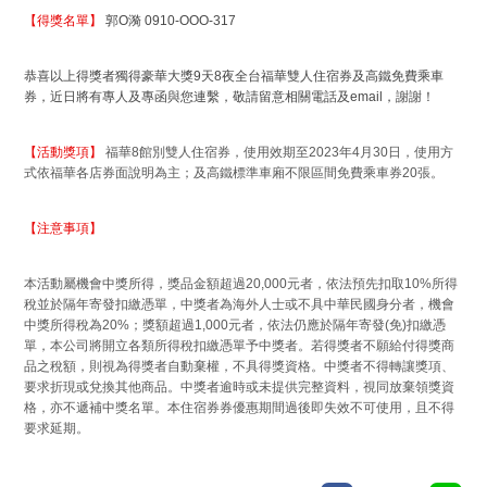
【得獎名單】
郭O漪 0910-OOO-317
恭喜以上得獎者獨得豪華大獎9天8夜全台福華雙人住宿券及高鐵免費乘車
券，近日將有專人及專函與您連繫，敬請留意相關電話及email，謝謝！
【活動獎項】
福華8館別雙人住宿券，使用效期至2023年4月30日，使用方
式依福華各店券面說明為主；及高鐵標準車廂不限區間免費乘車券20張。
【注意事項】
本活動屬機會中獎所得，獎品金額超過20,000元者，依法預先扣取10%所得
稅並於隔年寄發扣繳憑單，中獎者為海外人士或不具中華民國身分者，機會
中獎所得稅為20%；獎額超過1,000元者，依法仍應於隔年寄發(免)扣繳憑
單，本公司將開立各類所得稅扣繳憑單予中獎者。若得獎者不願給付得獎商
品之稅額，則視為得獎者自動棄權，不具得獎資格。中獎者不得轉讓獎項、
要求折現或兌換其他商品。中獎者逾時或未提供完整資料，視同放棄領獎資
格，亦不遞補中獎名單。本住宿券券優惠期間過後即失效不可使用，且不得
要求延期。