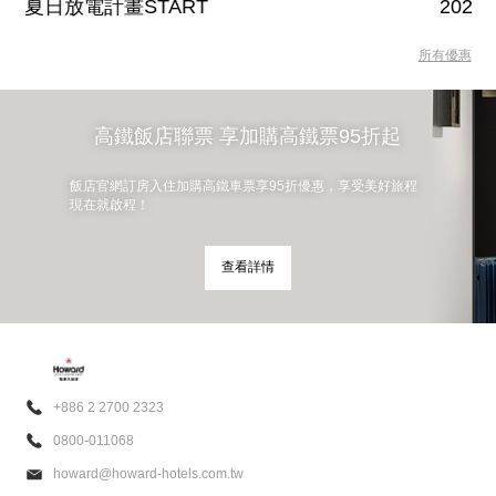
夏日放電計畫START
202
所有優惠
高鐵飯店聯票 享加購高鐵票95折起
飯店官網訂房入住加購高鐵車票享95折優惠，享受美好旅程
現在就啟程！
查看詳情
+886 2 2700 2323
0800-011068
howard@howard-hotels.com.tw