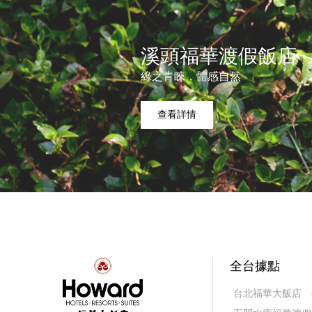
溪頭福華渡假飯店
綠之青睞，體感自然
查看詳情
全台據點
台北福華大飯店