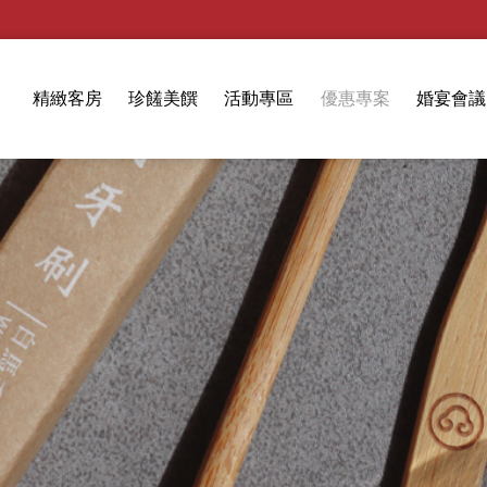
精緻客房
珍饈美饌
活動專區
優惠專案
婚宴會議