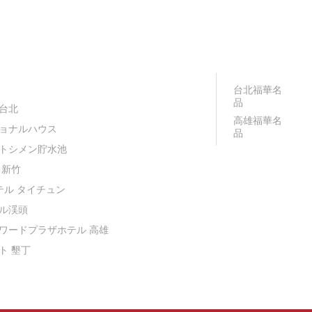
台北福華名
品
台北
高雄福華名
ョナルハウス
品
トシメン貯水池
 新竹
テル タイチュン
ル渓頭
ワードプラザホテル 高雄
ト 墾丁