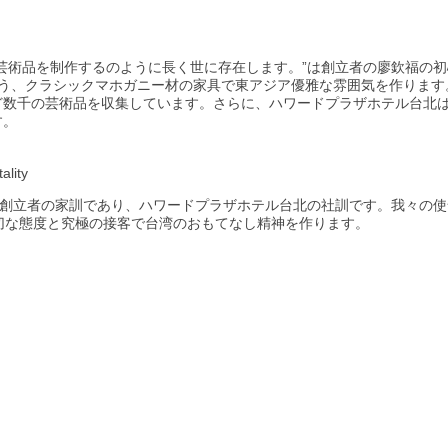
芸術品を制作するのように長く世に存在します。”は創立者の廖欽福の
違う、クラシックマホガニー材の家具で東アジア優雅な雰囲気を作ります
ど数千の芸術品を収集しています。さらに、ハワードプラザホテル台北
す。
ality
は創立者の家訓であり、ハワードプラザホテル台北の社訓です。我々の使命
、親切な態度と究極の接客で台湾のおもてなし精神を作ります。