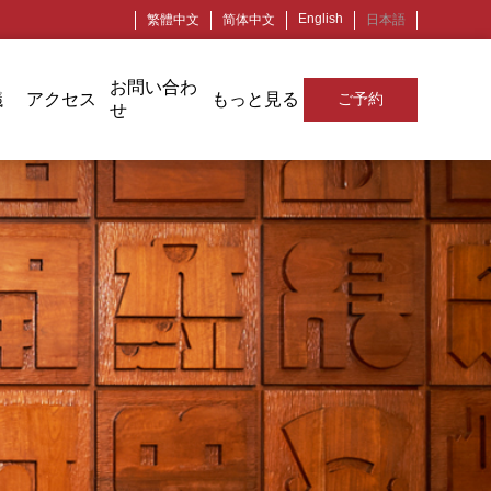
English
繁體中文
简体中文
日本語
お問い合わ
議
アクセス
もっと見る
ご予約
せ