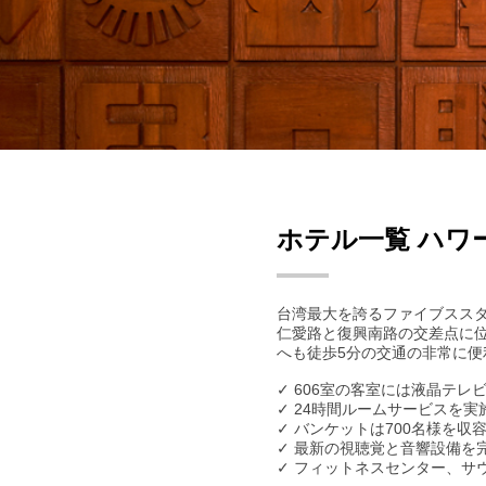
ホテル一覧 ハワ
台湾最大を誇るファイブスス
仁愛路と復興南路の交差点に位
へも徒歩5分の交通の非常に
✓ 606室の客室には液晶テレ
✓ 24時間ルームサービスを
✓ バンケットは700名様を
✓ 最新の視聴覚と音響設備を
✓ フィットネスセンター、サ