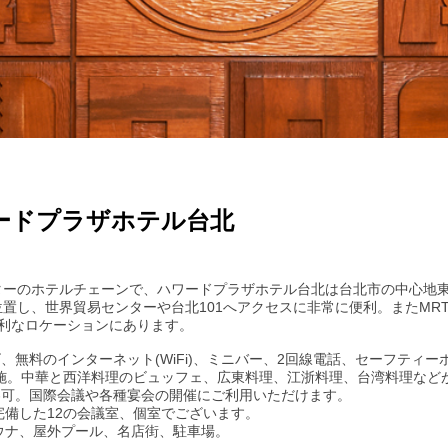
ードプラザホテル台北
ターのホテルチェーンで、ハワードプラザホテル台北は台北市の中心地
置し、世界貿易センターや台北101へアクセスに非常に便利。またMRT
便利なロケーションにあります。
ビ、無料のインターネット(WiFi)、ミニバー、2回線電話、セーフティ
実施。中華と西洋料理のビュッフェ、広東料理、江浙料理、台湾料理など
収容可。国際会議や各種宴会の開催にご利用いただけます。
完備した12の会議室、個室でございます。
ウナ、屋外プール、名店街、駐車場。