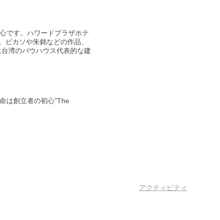
初心です。ハワードプラザホテ
。ピカソや朱銘などの作品、
は台湾のバウハウス代表的な建
は創立者の初心”The
アクティビティ