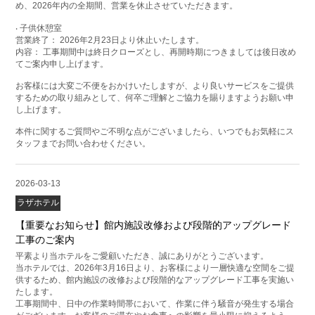
め、2026年内の全期間、営業を休止させていただきます。
‧ 子供休憩室
営業終了： 2026年2月23日より休止いたします。
内容： 工事期間中は終日クローズとし、再開時期につきましては後日改め
てご案内申し上げます。
お客様には大変ご不便をおかけいたしますが、より良いサービスをご提供
するための取り組みとして、何卒ご理解とご協力を賜りますようお願い申
し上げます。
本件に関するご質問やご不明な点がございましたら、いつでもお気軽にス
タッフまでお問い合わせください。
2026-03-13
ラザホテル
【重要なお知らせ】館内施設改修および段階的アップグレード
工事のご案内
平素より当ホテルをご愛顧いただき、誠にありがとうございます。
当ホテルでは、2026年3月16日より、お客様により一層快適な空間をご提
供するため、館内施設の改修および段階的なアップグレード工事を実施い
たします。
工事期間中、日中の作業時間帯において、作業に伴う騒音が発生する場合