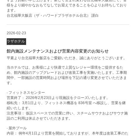
すようお願い申し上げます。新しく生まれ変わる台北福華大飯店にて、皆
様をより細やかなおもてなしでお迎えできることを心よりお待ちしており
ます。
台北福華大飯店（ザ・ハワードプラザホテル台北） 謹白
2026-02-23
ハワードプ
ラザホテル
台北
館内施設メンテナンスおよび営業内容変更のお知らせ
平素より台北福華大飯店をご愛顧いただき、誠にありがとうございます。
当ホテルでは、お客様により快適で上質なレジャー環境をご提供するた
め、館内施設のアップグレードおよび改装工事を実施いたします。工事期
間中、一部施設の営業時間および場所を下記の通り変更させていただきま
す。
‧ フィットネスセンター
営業終了： 2026年2月23日より現施設をクローズいたします。
移転先： 3月1日より、フィットネス機器を 836号室 へ移設し、営業を継
続いたします。
注意事項： 仮設スペースでの営業に伴い、スチームサウナおよびサウナ施
設のご利用は休止させていただきます。
‧ 屋外プール
内容： 例年4月1日より営業を開始しておりますが、本年度は改装工事のた