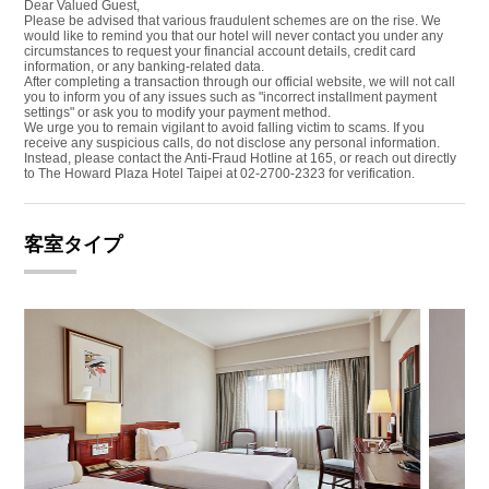
Dear Valued Guest,
Please be advised that various fraudulent schemes are on the rise. We
would like to remind you that our hotel will never contact you under any
circumstances to request your financial account details, credit card
information, or any banking-related data.
After completing a transaction through our official website, we will not call
you to inform you of any issues such as "incorrect installment payment
settings" or ask you to modify your payment method.
We urge you to remain vigilant to avoid falling victim to scams. If you
receive any suspicious calls, do not disclose any personal information.
Instead, please contact the Anti-Fraud Hotline at 165, or reach out directly
to The Howard Plaza Hotel Taipei at 02-2700-2323 for verification.
客室タイプ