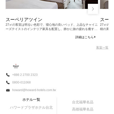
スーペリアツイン
スーペ
、上
27㎡の客室は明るい色彩で、寝心地の良いベッド、上品なチャイニ
27㎡の
の
ーズテイストのインテリア家具を配置し、静かに旅の疲れを癒すこ
樹の美し
も
とができます。ビジネス、観光、どちらのご滞在にも心地良くお過
疲れを癒
詳細はこちら
ごしいただけます。
客室一覧
+886 2 2700 2323
0800-011068
howard@howard-hotels.com.tw
ホテル一覧
台北福華名品
ハワードプラザホテル台北
高雄福華名品