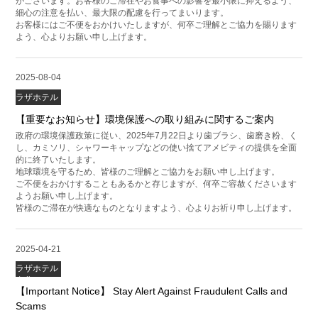
がございます。お客様のご滞在やお食事への影響を最小限に抑えるよう、
細心の注意を払い、最大限の配慮を行ってまいります。
お客様にはご不便をおかけいたしますが、何卒ご理解とご協力を賜ります
よう、心よりお願い申し上げます。
2025-08-04
ハワードプ
ラザホテル
台北
【重要なお知らせ】環境保護への取り組みに関するご案内
政府の環境保護政策に従い、2025年7月22日より歯ブラシ、歯磨き粉、く
し、カミソリ、シャワーキャップなどの使い捨てアメビティの提供を全面
的に終了いたします。
地球環境を守るため、皆様のご理解とご協力をお願い申し上げます。
ご不便をおかけすることもあるかと存じますが、何卒ご容赦くださいます
ようお願い申し上げます。
皆様のご滞在が快適なものとなりますよう、心よりお祈り申し上げます。
2025-04-21
ハワードプ
ラザホテル
台北
【Important Notice】 Stay Alert Against Fraudulent Calls and
Scams