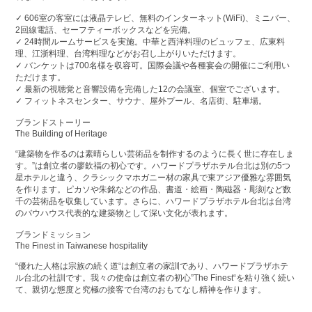
✓ 606室の客室には液晶テレビ、無料のインターネット(WiFi)、ミニバー、
2回線電話、セーフティーボックスなどを完備。
✓ 24時間ルームサービスを実施。中華と西洋料理のビュッフェ、広東料
理、江浙料理、台湾料理などがお召し上がりいただけます。
✓ バンケットは700名様を収容可。国際会議や各種宴会の開催にご利用い
ただけます。
✓ 最新の視聴覚と音響設備を完備した12の会議室、個室でございます。
✓ フィットネスセンター、サウナ、屋外プール、名店街、駐車場。
ブランドストーリー
The Building of Heritage
“建築物を作るのは素晴らしい芸術品を制作するのように長く世に存在しま
す。”は創立者の廖欽福の初心です。ハワードプラザホテル台北は別の5つ
星ホテルと違う、クラシックマホガニー材の家具で東アジア優雅な雰囲気
を作ります。ピカソや朱銘などの作品、書道・絵画・陶磁器・彫刻など数
千の芸術品を収集しています。さらに、ハワードプラザホテル台北は台湾
のバウハウス代表的な建築物として深い文化が表れます。
ブランドミッション
The Finest in Taiwanese hospitality
“優れた人格は宗族の続く道“は創立者の家訓であり、ハワードプラザホテ
ル台北の社訓です。我々の使命は創立者の初心”The Finest“を粘り強く続い
て、親切な態度と究極の接客で台湾のおもてなし精神を作ります。