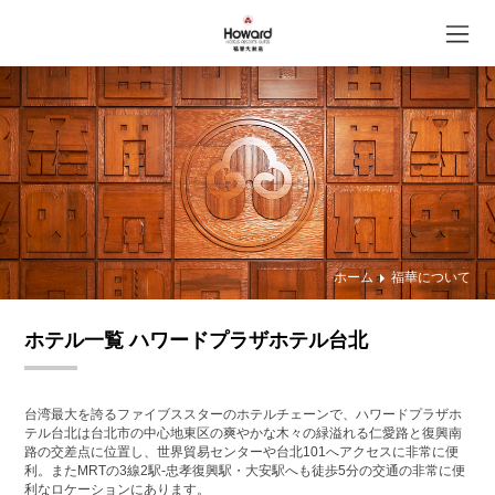
ホーム
福華について
ホテル一覧 ハワードプラザホテル台北
台湾最大を誇るファイブススターのホテルチェーンで、ハワードプラザホ
テル台北は台北市の中心地東区の爽やかな木々の緑溢れる仁愛路と復興南
路の交差点に位置し、世界貿易センターや台北101へアクセスに非常に便
利。またMRTの3線2駅‐忠孝復興駅・大安駅へも徒歩5分の交通の非常に便
利なロケーションにあります。